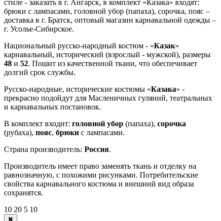
стиле - заказать в г. Ангарск, в комплект «Казака» входят:
брюки с лампасами, головной убор (папаха), сорочка, пояс –
доставка в г. Братск, оптовый магазин карнавальной одежды –
г. Усолье-Сибирское.
Национальный русско-народный костюм - «
Казак
»
карнавальный, исторический (взрослый - мужской), размеры
48
и
52
. Пошит из качественной ткани, что обеспечивает
долгий срок службы.
Русско-народные, исторические костюмы «
Казака
» -
прекрасно подойдут для Масленичных гуляний, театральных
и карнавальных постановок.
В комплект входит:
головной убор
(папаха),
сорочка
(рубаха),
пояс
,
брюки
с лампасами.
Страна производитель:
Россия
.
Производитель имеет право заменять ткань и отделку на
равнозначную, с похожими рисунками. Потребительские
свойства карнавального костюма и внешний вид образа
сохранятся.
10
20
5
10
✖