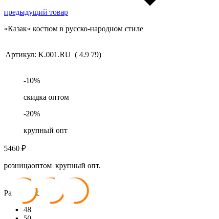
предыдущий товар
«Казак» костюм в русско-народном стиле
Артикул:
K.001.RU
(
4.9
79
)
-
10
%
скидка оптом
-
20
%
крупный опт
5460
₽
розница
оптом
крупный опт.
5 460
₽
4 914
₽
4 368
₽
Размер костюма:
48
50