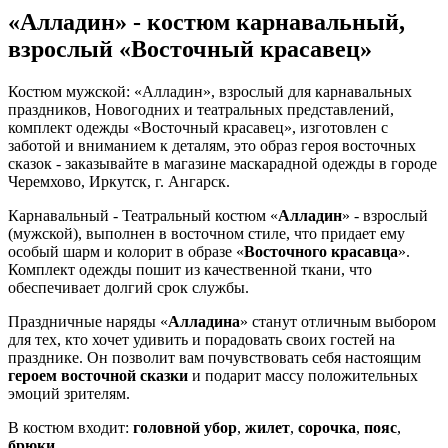
«Алладин» - костюм карнавальный,
взрослый «Восточный красавец»
Костюм мужской: «Алладин», взрослый для карнавальных
праздников, Новогодних и театральных представлений,
комплект одежды «Восточный красавец», изготовлен с
заботой и вниманием к деталям, это образ героя восточных
сказок - заказывайте в магазине маскарадной одежды в городе
Черемхово, Иркутск, г. Ангарск.
Карнавальный - Театральный костюм «
Алладин
» - взрослый
(мужской), выполнен в восточном стиле, что придает ему
особый шарм и колорит в образе «
Восточного красавца
».
Комплект одежды пошит из качественной ткани, что
обеспечивает долгий срок службы.
Праздничные наряды «
Алладина
» станут отличным выбором
для тех, кто хочет удивить и порадовать своих гостей на
празднике. Он позволит вам почувствовать себя настоящим
героем восточной сказки
и подарит массу положительных
эмоций зрителям.
В костюм входит:
головной убор
,
жилет
,
сорочка
,
пояс
,
брюки
.